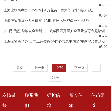
05-12
上海应物所举办2025年“科研万花筒、职为等你来”嘉源论坛
05-07
上海应物所举办人文讲座《AI时代技术秘密保护的挑战》
05-07
以“视”为鉴 敲响安全警钟——武威园区开展安全警示教育专题培训
05-07
上海应物所举办“百年工运铸辉煌·匠心共筑中国梦”主题健步走活动
05-02
首页
上一页
10/50
下一页
跳转
友情链
联系我
纪检信
所长信
信访渠
接
们
箱
箱
道