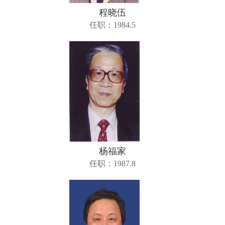
程晓伍
任职：1984.5
杨福家
任职：1987.8