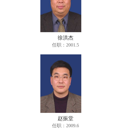
徐洪杰
任职：2001.5
赵振堂
任职：2009.6