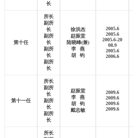
长
所长
副所
2005.6
长
徐洪杰
2005.6
副所
赵振堂
2005.6-20
第十任
长
陆晓峰(兼)
08.9
副所
李 燕
2005.6
长
胡 钧
2006.6
副所
长
所长
副所
赵振堂
2009.6
长
李 燕
2009.6
第十一任
副所
2009.6
胡 钧
长
2009.6
戴志敏
副所
长
所长