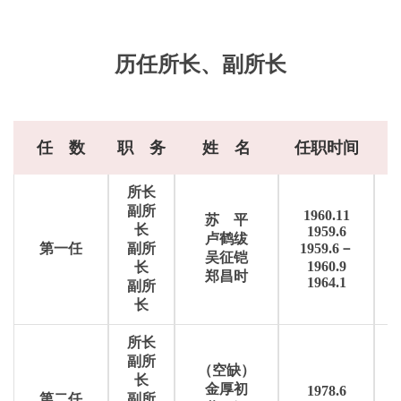
历任所长、副所长
任 数
职 务
姓 名
任职时间
所长
副所
1960.11
苏 平
长
1959.6
卢鹤绂
第一任
副所
1959.6－
吴征铠
1960.9
长
郑昌时
1964.1
副所
长
所长
副所
（空缺）
长
金厚初
1978.6
第二任
副所