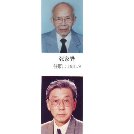
张家骅
任职：1981.9