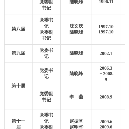
1996.11
党委副
陆晓峰
书记
党委书
记
沈文庆
1997.10
第八届
1997.10
党委副
陆晓峰
书记
党委书
第九届
陆晓峰
2002.1
记
2006.3
党委书
陆晓峰
－2008.
记
9
第十届
党委副
李 燕
2008.9
书记
党委书
第十一
记
赵振堂
2009.6
2009.6
届
党委副
赵明华