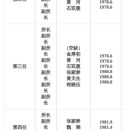
1978.6
黄 河
长
1978.6
石双惠
副所
长
所长
副所
长
副所
（空缺）
长
金厚初
1978.6
副所
黄 河
1978.6
第三任
长
石双惠
1978.6
1980.8
副所
张家骅
1980.8
长
黄天生
1980.8
副所
程晓伍
长
副所
长
所长
副所
张家骅
1981.9
第四任
长
魏 瑚
1981.4