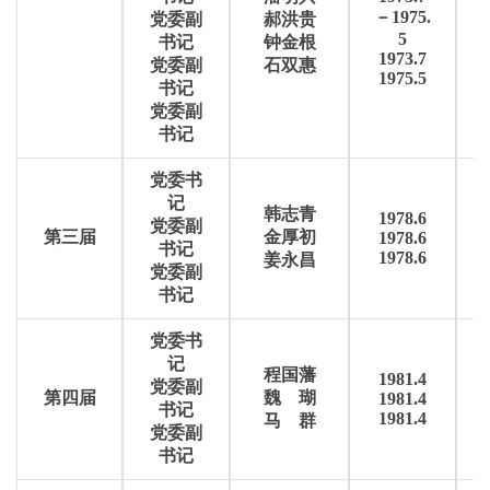
－1975.
党委副
郝洪贵
5
书记
钟金根
1973.7
党委副
石双惠
1975.5
书记
党委副
书记
党委书
记
韩志青
1978.6
党委副
第三届
金厚初
1978.6
书记
1978.6
姜永昌
党委副
书记
党委书
记
程国藩
1981.4
党委副
第四届
魏 瑚
1981.4
书记
1981.4
马 群
党委副
书记