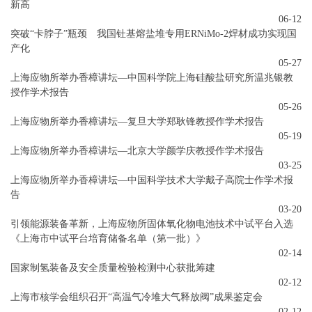
新高
06-12
突破“卡脖子”瓶颈 我国钍基熔盐堆专用ERNiMo-2焊材成功实现国
产化
05-27
上海应物所举办香樟讲坛—中国科学院上海硅酸盐研究所温兆银教
授作学术报告
05-26
上海应物所举办香樟讲坛—复旦大学郑耿锋教授作学术报告
05-19
上海应物所举办香樟讲坛—北京大学颜学庆教授作学术报告
03-25
上海应物所举办香樟讲坛—中国科学技术大学戴子高院士作学术报
告
03-20
引领能源装备革新，上海应物所固体氧化物电池技术中试平台入选
《上海市中试平台培育储备名单（第一批）》
02-14
国家制氢装备及安全质量检验检测中心获批筹建
02-12
上海市核学会组织召开“高温气冷堆大气释放阀”成果鉴定会
02-12