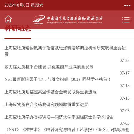
2026年8月8日 星期六
科研动态
上海应物所熔盐氟离子活度及钍燃料溶解调控机制研究取得重要进
展
07-23
聚力谋划质检平台建设 共促氢能产业高质量发展
07-17
NST最新影响因子4.7，与引文指标（JCI）同登学科榜首！
07-15
上海应物所耐辐照高温镍基合金研发取得重要进展
07-15
上海应物所在合金碲脆研究领域取得重要进展
07-03
上海应物所举办香樟讲坛—同济大学李国强院士作学术报告
07-03
《NST》《核技术》《辐射研究与辐射工艺学报》CiteScore指标再创