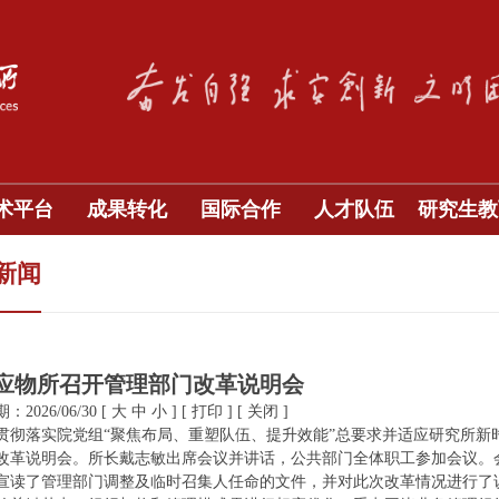
术平台
成果转化
国际合作
人才队伍
研究生教
新闻
应物所召开管理部门改革说明会
2026/06/30
[
大
中
小
]
[
打印
]
[
关闭
]
贯彻落实院党组“聚焦布局、重塑队伍、提升效能”总要求并适应研究所新
改革说明会。所长戴志敏出席会议并讲话，公共部门全体职工参加会议。
宣读了管理部门调整及临时召集人任命的文件，并对此次改革情况进行了