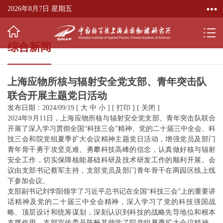
2026年8月7日 星期五
综合新闻
上海应物所核与辐射安全党支部、青年突击队
联合开展主题党日活动
发布日期：2024/09/19
[
大
中
小
]
[
打印
]
[
关闭
]
2024年9月11日，上海应物所核与辐射安全党支部、青年突击队联合
开展了深入学习贯彻全国“科技三会”精神、党的二十届三中全会、科
技三会和院党组夏季扩大会议精神主题党日活动，增强党员及部门
青年骨干勇于攻坚克难、勇攀科技高峰的信念，认真做好核与辐射
安全工作，切实保障核能基础科研及技术研发工作的顺利开展。会
议由支部书记蔡军主持，支部党员及部门青年骨干在两园区线上线
下参加会议。
支部副书记刘学阳领学了习近平总书记在全国“科技三会”上的重要讲
话精神及党的二十届三中全会精神，深入学习了党的科技强国战
略、顶层设计和统筹谋划，深刻认识到科技的战略先导地位和根本
支撑作用。支部宣传委员陈畅其领学了院党组夏季扩大会议精神，