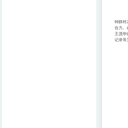
钟静对
合力。
王茂华
记录等