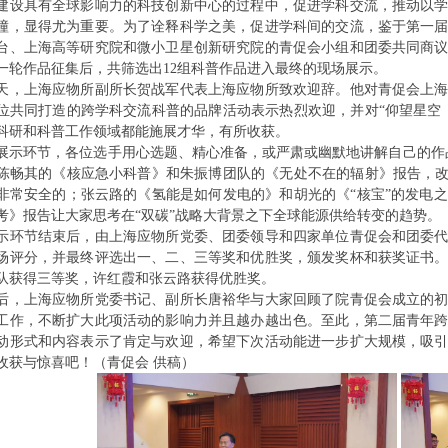
建设具有全球影响力的科技创新中心的过程中，促进学科交流，推动以
撞，显得尤为重要。为了诠释科学之美，促进学科间的交流，鉴于第一
台、上海高等研究院和微小卫星创新研究院的青促会小组和团委共同商
一轮作品征集后，共筛选出12组科普作品进入最终的现场展示。
天，上海应物所副所长贺战军代表上海应物所致欢迎辞。他对青促会上
位共同打造的跨学科交流科普的品牌活动表示热烈欢迎，并对“仰望星空
科研和科普工作领域都能施展才华，有所收获。
展示环节，各位选手用心选题、精心准备，或严肃或幽默地讲解自己的作
陈畅其的《核应急小科普》和朱振博团队的《无处不在的辐射》报告，改
非常安全的；张云路的《氢能是如何发电的》和胡光的《“核宝”的发电
考》报告让大家思考在“双碳”战略大背景之下全球能源供给转变的趋势
示环节结束后，由上海应物所党委、团委领导和四家单位青促会和团委
场评分，并最终评选出一、二、三等奖和优胜奖，颁发奖杯和获奖证书
队获得三等奖，许红霞和张云路获得优胜奖。
后，上海应物所党委书记、副所长唐裕华与大家回顾了院青促会成立的
工作，不断扩大此项活动的影响力并且越办越出色。至此，第二届青年
动形式和内容表示了肯定与欢迎，希望下次活动能进一步扩大规模，吸
收获与惊喜吧！（青促会 供稿）