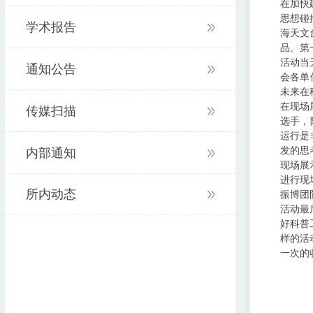
在加快
思想碰
学术报告
海天文
品。第
活动当
通知公告
会各单
未来在
在现场
传媒扫描
选手，
运行是
发的思
内部通知
现场展
进行现
所内动态
振博团
活动最
好科普
样的活
一次的