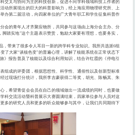
学科交叉与协同为主的科技创新，促进不同学科领域科技工作者的
届活动所展现出的巨大的科普影响力，经上海应用物理研究所、上
议举办第二届活动，向四家单位的广大青年职工和学生征集科普作
海分会的青年人才齐聚应物所，共同参与这场由上海分会主办、分
，脚踏实地”这个主题表示赞赏，勉励大家要有理想，也要务实，
品，带来了很多令人耳目一新的跨学科专业知识。我所共选派6组
变了大家“谈核色变”的普遍心理，讲解了核能系统在正常状态下
之旅》报告普及了核能以及综合利用知识，结合许红霞的《停电引
。
代表组成的评委团，根据思想性、科学性、通俗性以及创新型标准
。经过现场打分统计，我所李吉豪获得二等奖，胡光、陈畅其、朱
初心，希望青促会会员在自己的领域做出一流成绩的同时，也要做
跨学科交流活动暨科普展示大赛圆满结束，四家单位参与人员对这
引更多的研究人员和更多的听众能够参与其中，让我们共同期待下