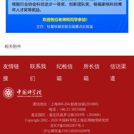
相关附件
友情链
联系我
纪检信
所长信
信访渠
接
们
箱
箱
道
通信地址：上海800-204 邮政信箱(201800)
电话：+86-21-59553998
嘉定园区：嘉定区嘉罗公路2019号（201800）
Copyright 2002 -
2026 中国科学院上海应用物理研究所
京ICP备05002857号-1
沪公网安备31011402010289号