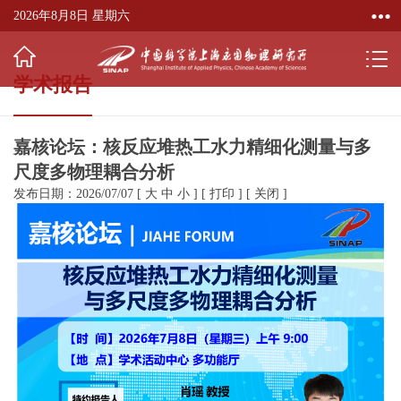
2026年8月8日 星期六
学术报告
嘉核论坛：核反应堆热工水力精细化测量与多
尺度多物理耦合分析
发布日期：2026/07/07
[
大
中
小
]
[
打印
]
[
关闭
]