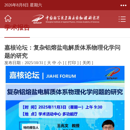
2026年8月8日 星期六
学术报告
嘉核论坛：复杂铝熔盐电解质体系物理化学问
题的研究
发布日期：2025/10/31
[
大
中
小
]
[
打印
]
[
关闭
]