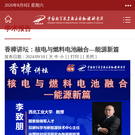
2026年8月8日 星期六
学术报告
香樟讲坛：核电与燃料电池融合—能源新篇
发布日期：2024/09/10
[
大
中
小
]
[
打印
]
[
关闭
]