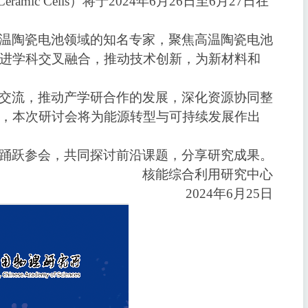
Ceramic Cells
）将于
2024
年
6
月
26
日
至
6
月
27
日
在
温陶瓷电池领域的知名专家，聚焦高温陶瓷电池
进学科交叉融合，推动技术创新，为新材料和
交流，推动产学研合作的发展，深化资源协同整
，本次研讨会将为能源转型与可持续发展作出
踊跃参会，共同探讨前沿课题，分享研究成果。
核能综合利用研究中心
2024
年
6
月
25
日