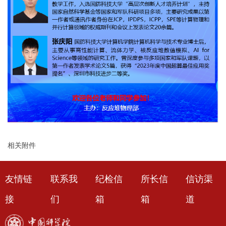
相关附件
友情链
联系我
纪检信
所长信
信访渠
接
们
箱
箱
道