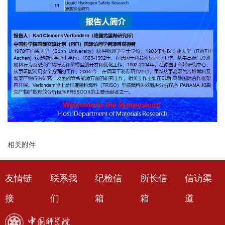
相关附件
友情链
联系我
纪检信
所长信
信访渠
接
们
箱
箱
道