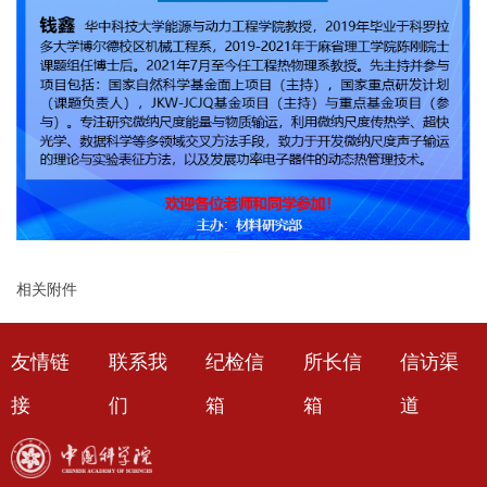
相关附件
友情链
联系我
纪检信
所长信
信访渠
接
们
箱
箱
道