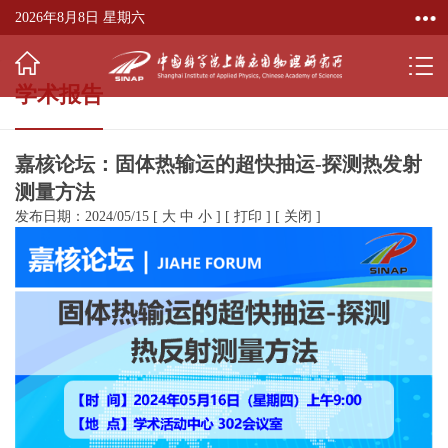
2026年8月8日 星期六
学术报告
嘉核论坛：固体热输运的超快抽运-探测热发射
测量方法
发布日期：2024/05/15
[
大
中
小
]
[
打印
]
[
关闭
]