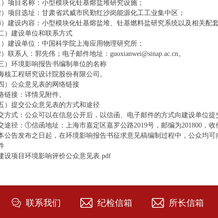
1）项目名称：小型模块化钍基熔盐堆研究设施；
2）项目选址：甘肃省武威市民勤红沙岗能源化工工业集中区；
3）建设内容：小型模块化钍基熔盐堆、钍基燃料盐研究系统以及相关配
二）建设单位和联系方式
1）建设单位：中国科学院上海应用物理研究所；
2）联系人：郭先伟；电子邮件地址：guoxianwei@sinap.ac.cn。
三）环境影响报告书编制单位的名称
海核工程研究设计院股份有限公司。
四）公众意见表的网络链接
络链接：详情见附件。
五）提交公众意见表的方式和途径
交方式：公众可以在信息公开后，以信函、电子邮件的方式向建设单位提
交途径：①信函地址：上海市嘉定区嘉罗公路2019号，邮编为201800，收件人为郭先
本公告发布之日起，在环境影响报告书征求意见稿编制过程中，公众均可
件
建设项目环境影响评价公众意见表.pdf
联系我们
纪检信箱
所长信箱