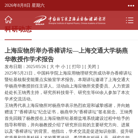
2026年8月8日 星期六
科研动态
上海应物所举办香樟讲坛—上海交通大学杨燕
华教授作学术报告
发布日期：2025/05/26
[
大
中
小
]
[
打印
]
[
关闭
]
2025年5月21日，中国科学院上海应用物理研究所成功举办香樟讲坛
暨钍基核裂变能重点实验室学术报告。本期讲坛邀请了上海交通大
学杨燕华教授担任主讲人。活动由上海应物所党委委员、人力资源
处处长王纳秀主持，研究所科技骨干、研究生等60余人参加了本次
学术交流活动。
王纳秀代表上海应物所对杨燕华表示热烈欢迎和诚挚感谢，并向她
赠送了“香樟讲坛”纪念证书，杨燕华为“香樟讲坛”签名留念。王纳秀
首先回顾了杨教授在上海应物所钍基熔盐堆系统建设过程中给予的
指导和帮助，并向杨教授介绍了研究所目前的主要研究方向、进展
以及“香樟讲坛”的背景。他指出，学术交流是促进知识创新、提升研
究质量和培养科研人才的重要途径，希望青年科研人员、研究生能