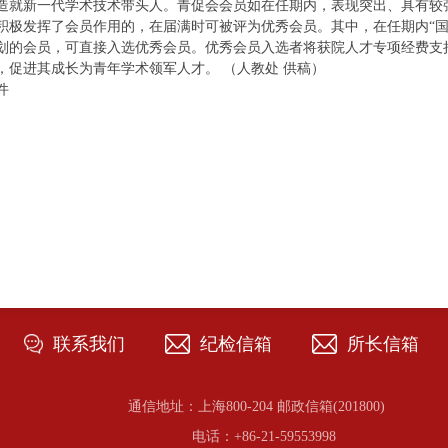
造就新一代学术技术带头人。青促会会员如在任期内，表现突出、具有较
积极发挥了会员作用的，在届满时可被评为优秀会员。其中，在任期内“国
划的会员，可直接入选优秀会员。优秀会员入选者将获院人才专项经费支
，促进其成长为青年学术领军人才。 （人教处 供稿）
件
联系我们
纪检信箱
所长信箱
通信地址：上海800-204 邮政信箱(201800)
电话：+86-21-59553998