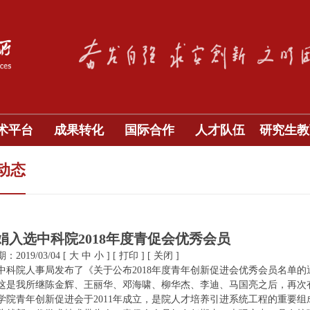
术平台
成果转化
国际合作
人才队伍
研究生教
动态
娟入选中科院2018年度青促会优秀会员
2019/03/04
[
大
中
小
]
[
打印
]
[
关闭
]
中科院人事局发布了《关于公布2018年度青年创新促进会优秀会员名单的通
这是我所继陈金辉、王丽华、邓海啸、柳华杰、李迪、马国亮之后，再次
学院青年创新促进会于2011年成立，是院人才培养引进系统工程的重要