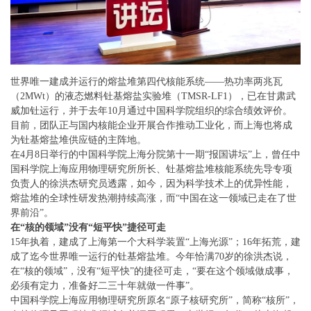
世界唯一建成并运行的熔盐堆第四代核能系统——热功率两兆瓦
（2MWt）的液态燃料钍基熔盐实验堆（TMSR-LF1），已在甘肃武
威加钍运行，并于去年10月通过中国科学院组织的综合绩效评价。
目前，团队正与国内核能企业开展合作推动工业化，而上海也将成
为钍基熔盐堆供应链的主阵地。
在4月8日举行的中国科学院上海分院第十一期“报国讲坛”上，曾任中
国科学院上海应用物理研究所所长、钍基熔盐堆核能系统先导专项
负责人的徐洪杰研究员透露，如今，因为科学技术上的优异性能，
熔盐堆的全球性研发热潮持续高涨，而“中国在这一领域已走在了世
界前沿”。
在“核的领域”没有“短平快”捷径可走
15年执着，建成了上海第一个大科学装置“上海光源”；16年拓荒，建
成了迄今世界唯一运行的钍基熔盐堆。今年恰满70岁的徐洪杰说，
在“核的领域”，没有“短平快”的捷径可走，“要在这个领域做成事，
必须有定力，准备好二三十年就做一件事”。
中国科学院上海应用物理研究所原名“原子核研究所”，简称“核所”，