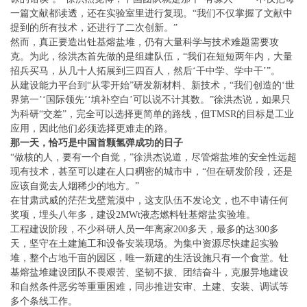
一篇文献都读透，还在实验室里进行复现。“我们不仅掌握了文献中
提到的所有技术，还进行了二次创新。”
然而，真正要造出钍基熔盐堆，仍有大量科学与技术难题需要攻
克。为此，徐洪杰首先做的是组建队伍，“我们在短短两年内，大量
招兵买马，从几十人拓展到三四百人，然后‘干中学、学中干’”。
从建设能力平台到“从零开始”研发新材料、新技术，“我们创造的‘世
界第一’‘国际领先’‘填补空白’可以说不计其数。”徐洪杰说，如果只
为科研“交差”，完全可以选择更简单的路线，但TMSR的目标是工业
应用，因此他们必须选择更难走的路。
那一天，恰巧是中国首颗氢弹成功的日子
“做核的人，要有一个自觉，”徐洪杰说道，尽管熔盐堆的安全性远超
现有技术，甚至可以建在人口稠密的城市中，“但在研发阶段，还是
应该自觉去人烟稀少的地方。”
在甘肃武威的茫茫戈壁荒漠中，这支队伍不发论文，也不申请任何
奖项，埋头八年多，建设2MWt液态燃料钍基熔盐实验堆。
工程建设阶段，不少科研人员一年离家200多天，最多的达300多
天，坚守在土建施工和设备安装现场。为集中资源尽快建起实验
堆，整个占地千亩的园区，唯一新建的生活设施只有一个食堂。钍
基熔盐堆建设团队不畏艰苦、坚韧不拔、团结奋斗，克服异地建设
和自然条件恶劣等重重困难，同步推进安审、土建、安装、调试等
多个条线工作。