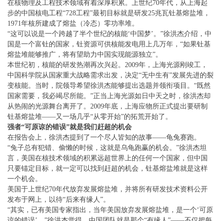
在核物理及工程技术领域有着深厚积累。上世纪70年代，从上海起
步的中国核电工程“728工程”最初目标就是研发25兆瓦钍基熔盐堆，
1971年核所建成了熔盐（冷态）零功率堆。
“这可以说是一个跨越了半个世纪的核能‘中国梦’。”徐洪杰介绍，中
国是一个富钍的国家，钍资源可供核能发电用上几万年，“如果钍基
熔盐堆能够推广，将有望助力中国实现能源独立”。
本世纪初，核能的研发热潮再次兴起。2009年，上海光源刚竣工，
中国科学院从国家重大战略需求出发，决定“无中生有”发展先进的裂
变核能。当时，院领导希望徐洪杰能够提出选题并领衔项目。“既然
国家需要，我必竭尽所能。”正当上海光源如日中天之时，徐洪杰却
从热闹的光源舞台离开了。2009年底，上海应物所正式提出要研制
钍基熔盐堆——又一场几乎“从零开始”的拓荒开始了。
强者“可原谅的错误”就是我们赶超的机会
在报告会上，徐洪杰提到了一个尽人皆知的故事——龟兔赛跑。
“兔子总有犯错、偷懒的时候，这就是乌龟跑赢的机会。”徐洪杰坦
言，美国在核技术领域的积累远超世界上的任何一个国家，但中国
只要锚定目标，就一定可以找到赶超的机会，钍基熔盐堆就是这样
一个机会。
美国于上世纪70年代放弃发展熔盐堆，并将所有研发技术资料公开
发布于网上，以待“后来有缘人”。
“其实，已有美国专家指出，当年美国放弃发展熔盐堆，是一个‘可原
谅的错误’。”徐洪杰觉得，中国团队就是那个“有缘人”——不仅把每