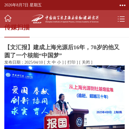
2026年8月7日 星期五
传媒扫描
【文汇报】建成上海光源后16年，70岁的他又
圆了一个核能“中国梦”
发布日期：2025/04/10
[
大
中
小
]
[
打印
]
[
关闭
]