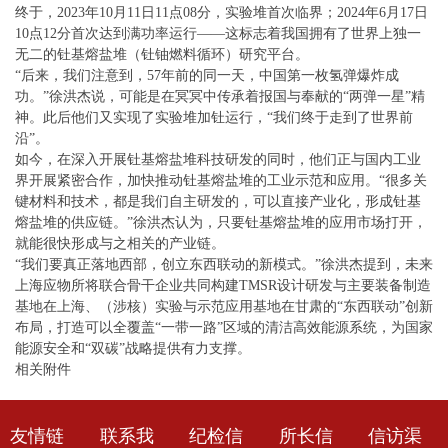
终于，2023年10月11日11点08分，实验堆首次临界；2024年6月17日
10点12分首次达到满功率运行——这标志着我国拥有了世界上独一
无二的钍基熔盐堆（钍铀燃料循环）研究平台。
“后来，我们注意到，57年前的同一天，中国第一枚氢弹爆炸成
功。”徐洪杰说，可能是在冥冥中传承着报国与奉献的“两弹一星”精
神。此后他们又实现了实验堆加钍运行，“我们终于走到了世界前
沿”。
如今，在深入开展钍基熔盐堆科技研发的同时，他们正与国内工业
界开展紧密合作，加快推动钍基熔盐堆的工业示范和应用。“很多关
键材料和技术，都是我们自主研发的，可以直接产业化，形成钍基
熔盐堆的供应链。”徐洪杰认为，只要钍基熔盐堆的应用市场打开，
就能很快形成与之相关的产业链。
“我们要真正落地西部，创立东西联动的新模式。”徐洪杰提到，未来
上海应物所将联合骨干企业共同构建TMSR设计研发与主要装备制造
基地在上海、（涉核）实验与示范应用基地在甘肃的“东西联动”创新
布局，打造可以全覆盖“一带一路”区域的清洁高效能源系统，为国家
能源安全和“双碳”战略提供有力支撑。
相关附件
友情链
联系我
纪检信
所长信
信访渠