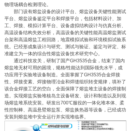
物理场耦合检测理论。
部门设有熔盐设备的设计平台、熔盐设备关键性能测试
平台、熔盐设备鉴定平台和焊接平台，包括材料设计、加
工、焊接、模拟计算平台、设备虚拟结构设计与仿真分析、
高温设备结构失效分析，高温设备的关键性能高温熔盐测试
台架和高温熔盐工程回路，地震模拟试验和环境模拟试验系
统。已经形成集设计与研究、测试与验证、鉴定与评定、标
准建立为一体的综合性熔盐设备技术研究中心。
通过科技攻关，研制了国产GH3535合金，结束了国内
熔盐堆无材可用的困境，规格/性能达到国际领先水平，成
功应用于实验堆设备制造。全面掌握了GH3535合金焊接
性、焊接变素、焊接物理冶金和焊缝组织转变规律，填补了
该合金焊接工艺的空白，全面保障了熔盐堆主设备的焊接制
造。实现熔盐实验堆核岛主设备研发、设计和制造以及到现
场熔盐堆系统安装。研发出700℃服役的一体化堆本体、柔
性控制棒、高温悬臂熔盐泵、熔盐换热器等设备，已经成功
安装到熔盐堆中安全运行并实现堆临界。