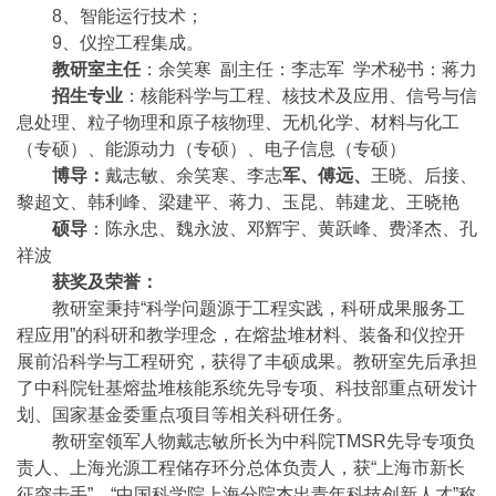
8、智能运行技术；
9、仪控工程集成。
教研室主任
：余笑寒 副主任：李志军 学术秘书：蒋力
招
生
专业
：
核能科
学与工
程、核技术及应用、信号与信
息处理、粒子物理和原子核物理、无机化学、材料与化工
（专硕）、能源动力（专硕）、电子信息（专硕）
博导：
戴志敏、余笑寒、李志
军、傅远、
王晓
、后接、
黎超文、韩利峰、梁建平、蒋力、玉昆、韩建龙
、王晓艳
硕导
：陈永忠、魏永波、邓辉宇、黄跃峰
、费泽杰、孔
祥波
获奖及
荣誉：
教研室秉持“科学问题源于工程实践，科研成果服务工
程应用”的科研和教学理念，在熔盐堆材料、装备和仪控开
展前沿科学与工程研究，获得了丰硕成果。教研室先后承担
了中科院钍基熔盐堆核能系统先导专项、科技部重点研发计
划、国家基金委重点项目等相关科研任务。
教研室领军人物戴志敏所长为中科院TMSR先导专项负
责人、上海光源工程储存环分总体负责人，获“上海市新长
征突击手”，“中国科学院上海分院杰出青年科技创新人才”称