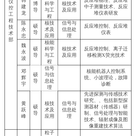
韩
反应堆物理、反应堆
仪
博
科学
核技术
建
中子测量技术、反应
控
导
与工
及应用
龙
堆仪表研发
工
程
程
陈
核技
信号与
硕
反应堆控制、反应堆
技
永
术及
信息处
导
仪表
术
忠
应用
理
部
核能
魏
硕
科学
核技术
反应堆控制、离子迁
永
导
与工
及应用
移检测
X
荧光技术
波
程
信号
邓
核能机器人控制系
硕
与信
辉
统、小波理论，故障
导
息处
宇
诊断
理
先进探测与传感技术
研究、、包括新型探
黄
核技
信号与
硕
测器材（传感器）研
跃
术及
信息处
导
制、信号处理与智能
峰
应用
理
技术、辐射成像及图
像重建技术算法
粒子