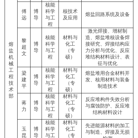
核能
傅
博
科学
核技术
熔盐回路系统及设备
远
导
与工
及应用
程
激光焊接、增材制
核能
材料与
造、熔盐堆核设备焊
黎
博
科学
化工
接研究、焊接结构应
熔
超
导
与工
（专
力分析与优化、反应
盐
文
程
硕）
堆结构材料设计、表
机
征与优化
械
工
核能
材料与
梁
熔盐堆用合金材料开
程
博
科学
化工
建
发、核用材料与装备
技
导
与工
（专
平
制造技术
术
程
硕）
部
核能
材料与
反应堆构件失效分析
蒋
博
科学
化工
与腐蚀防护、反应堆
力
导
与工
（专
结构材料设计
程
硕）
核能
材料与
先进能源材料的加工
玉
博
科学
化工
与制造、焊接及无损
昆
导
与工
（专