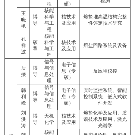
检测
程
硕）
核能
王
博
科学
核技术
熔盐堆高温结构完整
晓
导
与工
及应用
性评定技术研究
艳
程
核能
孔
硕
科学
核技术
祥
熔盐回路系统及设备
导
与工
及应用
波
程
信号
电子信
后
博
与信
息（专
反应堆仪控
接
导
息处
硕）
理
信号
韩
电子信
实时监控系统、智能
博
与信
利
息（专
控制系统、嵌入式软
导
息处
峰
硕）
件开发
理
刘
熔盐化学及应用、质
博
无机
核技术
洪
谱技术及应用，激光
导
化学
及应用
涛
光谱学
核能