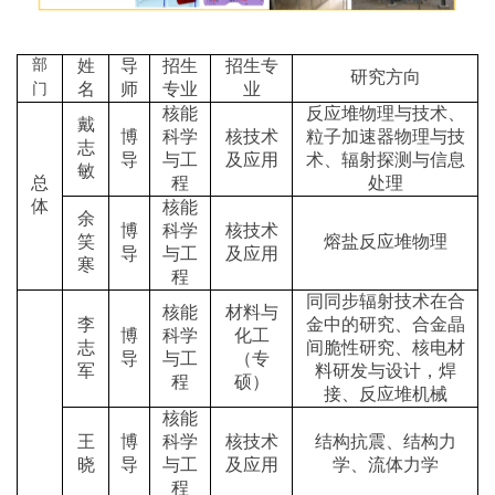
部
姓
导
招生
招生专
研究方向
名
师
专业
业
门
核能
反应堆物理与技术、
戴
博
科学
核技术
粒子加速器物理与技
志
导
与工
及应用
术、辐射探测与信息
敏
总
程
处理
体
核能
余
博
科学
核技术
笑
熔盐反应堆物理
导
与工
及应用
寒
程
同同步辐射技术在合
核能
材料与
李
金中的研究、合金晶
博
科学
化工
志
间脆性研究、核电材
导
与工
（专
军
料研发与设计，焊
程
硕）
接、反应堆机械
核能
王
博
科学
核技术
结构抗震、结构力
晓
导
与工
及应用
学、流体力学
程