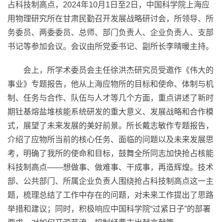
占科技制高点，2024年10月1日至2日，中国科学院上海应
用物理研究所在甘肃民勤召开发展战略研讨会，所领导、所
务委员、两委委员、总师、部门负责人、企业负责人、支部
书记等参加会议。会议由所党委书记、副所长李晴暖主持。
会上，所学术委员会主任徐洪杰研究员受邀作
《伟大的
事业》专题
报告，他从上海应物所的目标和使命、体制与机
制、任务与合作、队伍与人才等几个方面，重点讲述了新时
期钍基熔盐堆核能系统研发的重大意义、发展战略和合作模
式，展望了未来发展的美好前景。所长戴志敏作专题报告，
介绍了应物所当前的核心任务、面临的问题以及未来发展思
考，明确了我所的使命和目标，鼓舞全所同志加快抢占核能
科技制高点——想做事、做难事、干成事，再造辉煌。技术
部、公共部门、所属企业负责人围绕抢占科技制高点这一主
题，梳理总结了工作中存在的问题，对未来工作提出了思路
举措和建议；同时，积极响应中国科学院“过紧日子”的部署