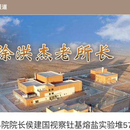
报道
中科院院长侯建国视察钍基熔盐实验堆5