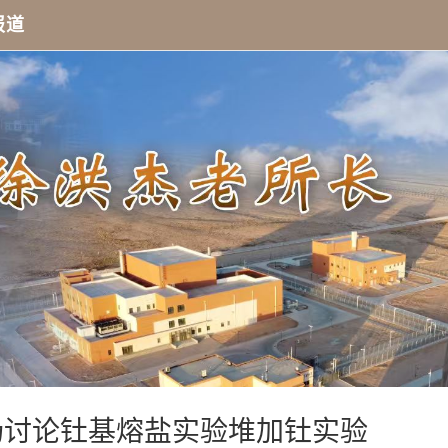
报道
现场讨论钍基熔盐实验堆加钍实验